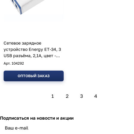
Сетевое зарядное
устройство Energy ET-34, 3
USB разъёма, 2,1А, цвет -
белый
Арт.
104292
ОПТОВЫЙ ЗАКАЗ
1
2
3
4
Подписаться
на новости и акции
политикой конфиденциальности