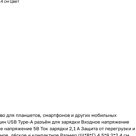
,4 см Цвет
тво для планшетов, смартфонов и других мобильных
Один USB Type-A разъём для зарядки Входное напряжение
ое напряжение 5В Ток зарядки 2,1 А Защита от перегрузки и
ое, лёгкое и компактное Размер (Ш*В*Г) 4,5*9,2*2,4 см