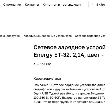
О компании
Контакты
Клиентам и поставщикам
SKRA
ые аксессуары
Кабели USB, зарядные устройства
Сетевое зарядное уст
Сетевое зарядное устро
Energy ET-32, 2,1А, цвет 
Арт.
104290
Характеристики
Описание
:
Сетевое зарядное устройство для 
смартфонов и других мобильных устройств App
Один USB Type-A разъём для зарядки Входное
110-240 В, 50-60Гц Выходное напряжение 5В То
А Защита от перегрузки и короткого замыкани