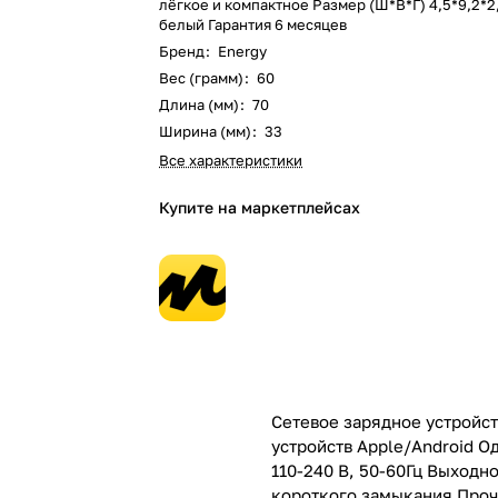
лёгкое и компактное Размер (Ш*В*Г) 4,5*9,2*2
белый Гарантия 6 месяцев
Бренд
:
Energy
Вес (грамм)
:
60
Длина (мм)
:
70
Ширина (мм)
:
33
Все характеристики
Купите на маркетплейсах
Сетевое зарядное устройс
устройств Apple/Android 
110-240 В, 50-60Гц Выходн
короткого замыкания Прочн