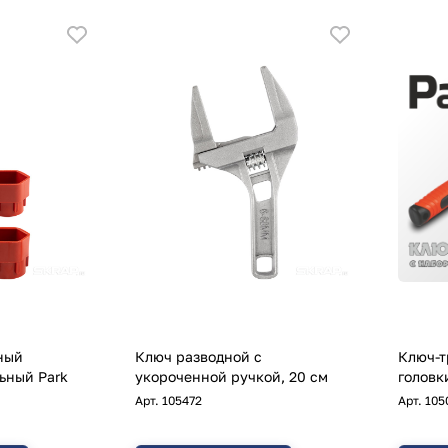
ный
Ключ разводной с
Ключ-т
ьный Park
укороченной ручкой, 20 см
головк
Арт.
105472
Арт.
105