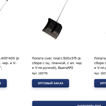
т.405*400 (в
Лопата снег. пласт.500х375 (в
Лопата 
. чер. и V-
сборе с оц. планкой, с ал. чер.
сборе с
",
и V-пл.ручкой), Вьюга№2
и V-пл
Арт.
183776
Арт.
183
З
ОПТОВЫЙ ЗАКАЗ
ОПТ
ЗАГРУЗИТЬ ЕЩЕ