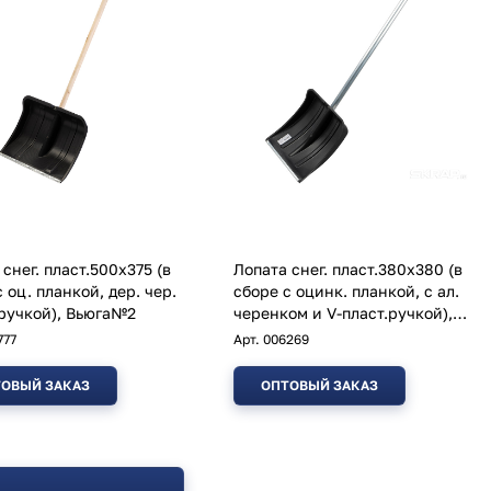
снег. пласт.500х375 (в
Лопата снег. пласт.380х380 (в
 оц. планкой, дер. чер.
сборе с оцинк. планкой, с ал.
.ручкой), Вьюга№2
черенком и V-пласт.ручкой),
№6
777
Арт.
006269
ОВЫЙ ЗАКАЗ
ОПТОВЫЙ ЗАКАЗ