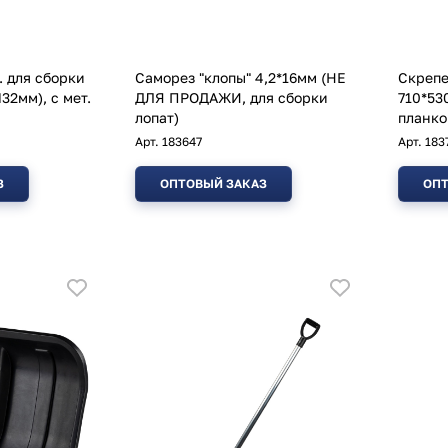
. для сборки
Саморез "клопы" 4,2*16мм (НЕ
Скрепе
32мм), с мет.
ДЛЯ ПРОДАЖИ, для сборки
710*53
лопат)
планко
Арт.
183647
Арт.
183
З
ОПТОВЫЙ ЗАКАЗ
ОПТ