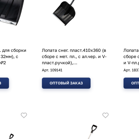
. для сборки
Лопата снег. пласт.410х360 (в
Лопата 
 32мм), с
сборе с мет. пл., с ал.чер. и V-
сборе с
"№2
пласт.ручкой),
и V-пл
"Снежок"№2,аналог183782
Арт.
109141
Арт.
183
З
ОПТОВЫЙ ЗАКАЗ
ОПТ