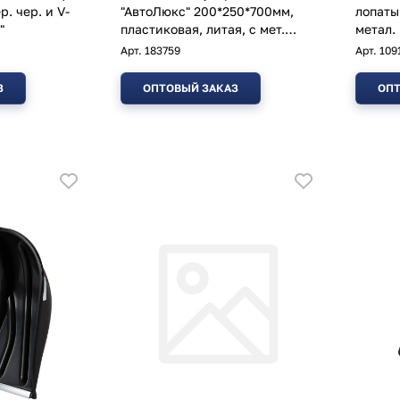
р. чер. и V-
"АвтоЛюкс" 200*250*700мм,
лопаты
"
пластиковая, литая, с мет.
метал.
планкой
Арт.
183759
Арт.
109
З
ОПТОВЫЙ ЗАКАЗ
ОПТ