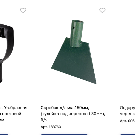
я, Y-образная
Скребок д/льда,150мм,
Ледору
ы снеговой
(тулейка под черенок d 30мм),
черенк
мм
б/ч
Арт.
006
Арт.
183760