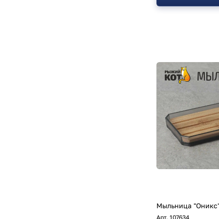
Мыльница "Оникс
Арт.
107634