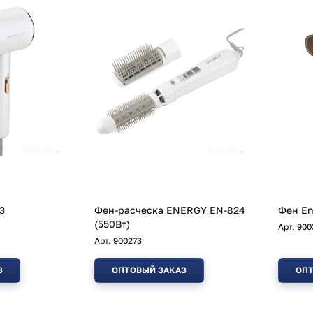
3
Фен-расческа ENERGY EN-824
Фен En
(550Вт)
Арт.
900
Арт.
900273
З
ОПТОВЫЙ ЗАКАЗ
ОПТ