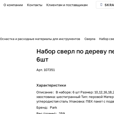
О компании
Контакты
Клиентам и поставщикам
SKRA
Оснастка и расходные материалы для инструментов
Сверла
Набор св
Набор сверл по дереву 
6шт
Арт.
107351
Характеристики
Описание
:
В наборе: 6 шт Размер: 10,12,16,18,
хвостовика: шестигранный Тип: перовой Матер
углеродистая сталь Упаковка: ПВХ пакет с под
Бренд
:
Park
Вес (грамм)
:
259