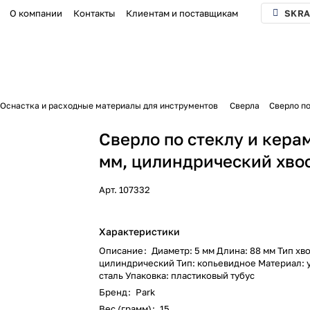
О компании
Контакты
Клиентам и поставщикам
SKRA
Оснастка и расходные материалы для инструментов
Сверла
Сверло по
Сверло по стеклу и кера
мм, цилиндрический хво
Арт.
107332
Характеристики
Описание
:
Диаметр: 5 мм Длина: 88 мм Тип хв
цилиндрический Тип: копьевидное Материал: 
сталь Упаковка: пластиковый тубус
Бренд
:
Park
Вес (грамм)
:
15