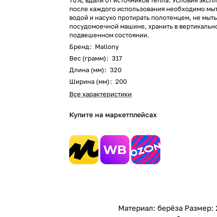
70%, вдали от источников тепла. Условия эксп
после каждого использования необходимо мыт
водой и насухо протирать полотенцем, не мыть
посудомоечной машине, хранить в вертикальн
подвешенном состоянии.
Бренд
:
Mallony
Вес (грамм)
:
317
Длина (мм)
:
320
Ширина (мм)
:
200
Все характеристики
Купите на маркетплейсах
Материал: берёза Размер: 