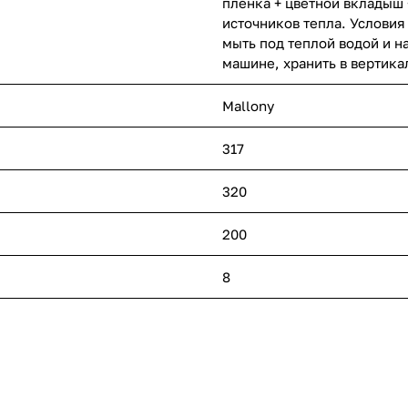
пленка + цветной вкладыш 
источников тепла. Услови
мыть под теплой водой и н
машине, хранить в вертик
Mallony
317
320
200
8