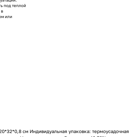
луатации:
ь под теплой
 в
ом или
20*32*0,8 см Индивидуальная упаковка: термоусадочная