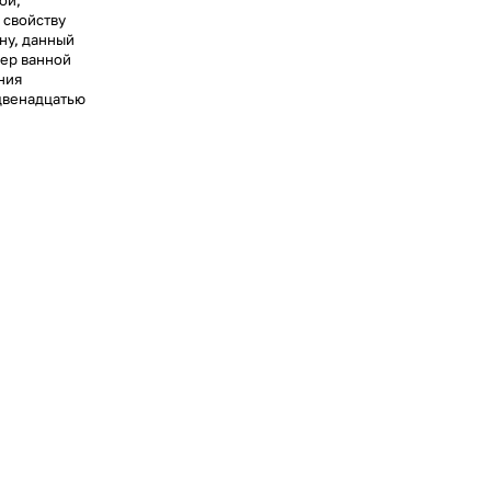
ой,
 свойству
ну, данный
ьер ванной
ния
двенадцатью