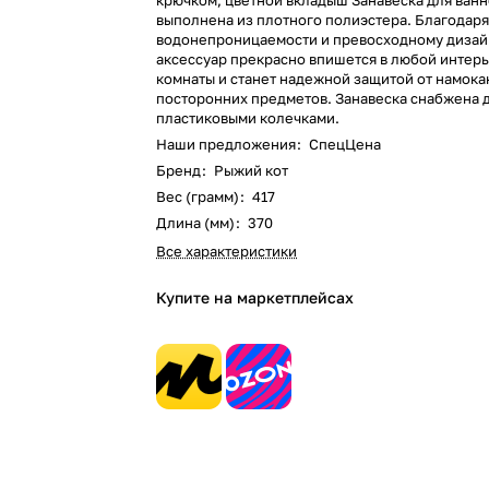
крючком, цветной вкладыш Занавеска для ванн
выполнена из плотного полиэстера. Благодаря
водонепроницаемости и превосходному дизай
аксессуар прекрасно впишется в любой интер
комнаты и станет надежной защитой от намока
посторонних предметов. Занавеска снабжена 
пластиковыми колечками.
Наши предложения
:
СпецЦена
Бренд
:
Рыжий кот
Вес (грамм)
:
417
Длина (мм)
:
370
Все характеристики
Купите на маркетплейсах