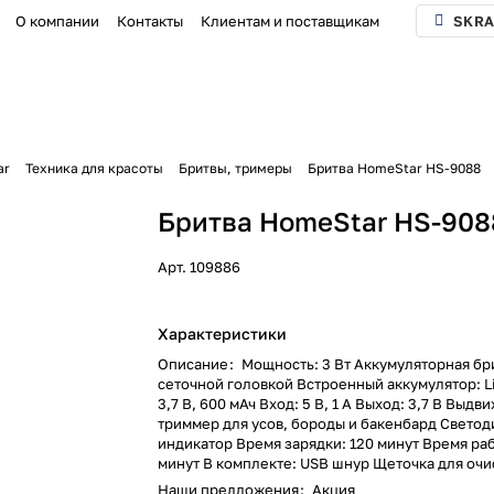
О компании
Контакты
Клиентам и поставщикам
SKRA
ar
Техника для красоты
Бритвы, тримеры
Бритва HomeStar HS-9088
Бритва HomeStar HS-908
Арт.
109886
Характеристики
Описание
:
Мощность: 3 Вт Аккумуляторная бр
сеточной головкой Встроенный аккумулятор: Li
3,7 В, 600 мАч Вход: 5 В, 1 A Выход: 3,7 В Выдв
триммер для усов, бороды и бакенбард Свето
индикатор Время зарядки: 120 минут Время раб
минут В комплекте: USB шнур Щеточка для очи
Наши предложения
:
Акция