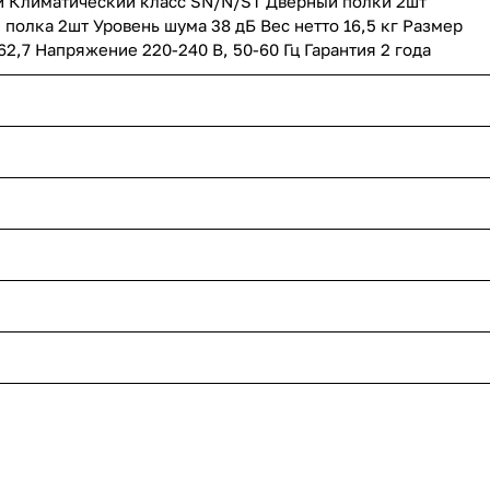
й Климатический класс SN/N/ST Дверный полки 2шт
полка 2шт Уровень шума 38 дБ Вес нетто 16,5 кг Размер
62,7 Напряжение 220-240 В, 50-60 Гц Гарантия 2 года