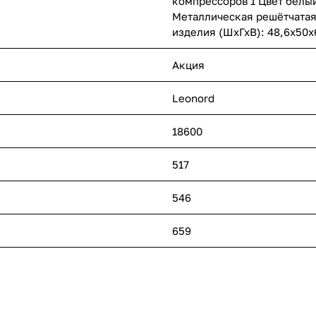
компрессоров 1 Цвет белы
Металлическая решётчатая 
изделия (ШхГхВ): 48,6х50х
Акция
Leonord
18600
517
546
659