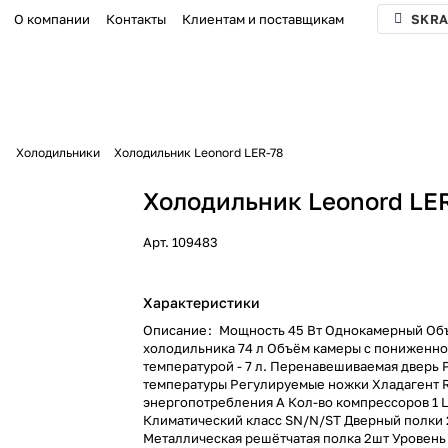
О компании
Контакты
Клиентам и поставщикам
SKRA
а
Холодильники
Холодильник Leonord LER-78
Холодильник Leonord LE
Арт.
109483
Характеристики
Описание
:
Мощность 45 Вт Однокамерный Об
холодильника 74 л Объём камеры с пониженн
температурой - 7 л. Перенавешиваемая дверь 
температуры Регулируемые ножки Хладагент 
энергопотребления А Кол-во компрессоров 1 
Климатический класс SN/N/ST Дверный полки
Металлическая решётчатая полка 2шт Уровень