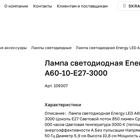
О компании
Контакты
Клиентам и поставщикам
SKRA
ые аксессуары
Лампы светодиодные
Лампа светодиодная Energy LED А
Лампа светодиодная Ene
А60-10-E27-3000
Арт.
109307
Характеристики
Описание
:
Лампа светодиодная Energy LED А6
3000 Цоколь E27 Световой поток 850 люмен С
000 часов Цветовая температура 3000 К (теплы
энергоэффективности А Без пульсации Напряж
50 Гц Диаметр 5,9 см Высота 10,8 см Мощность