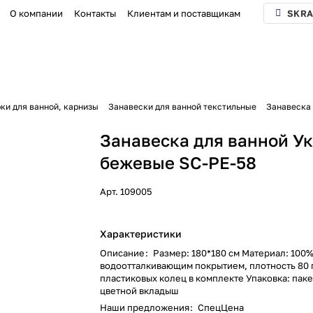
О компании
Контакты
Клиентам и поставщикам
SKRA
ки для ванной, карнизы
Занавески для ванной текстильные
Занавеска
Занавеска для ванной У
бежевые SC-PE-58
Арт.
109005
Характеристики
Описание
:
Размер: 180*180 см Материал: 100%
водоотталкивающим покрытием, плотность 80 
пластиковых колец в комплекте Упаковка: паке
цветной вкладыш
Наши предложения
:
СпецЦена