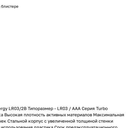
в блистере
rgy LR03/2B Типоразмер - LR03 / ААА Серия Turbo
ка Высокая плотность активных материалов Максимальная
чек Стальной корпус с увеличенной толщиной стенки
з использования пластика Срок предэксплуатационного