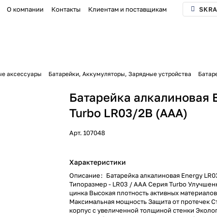
О компании
Контакты
Клиентам и поставщикам
SKRA
ые аксессуары
Батарейки, Аккумуляторы, Зарядные устройства
Батаре
Батарейка алкалиновая 
Turbo LR03/2B (АAА)
Арт.
107048
Характеристики
Описание
:
Батарейка алкалиновая Energy LR0
Типоразмер - LR03 / ААА Серия Turbo Улучшен
цинка Высокая плотность активных материало
Максимальная мощность Защита от протечек С
корпус с увеличенной толщиной стенки Эколо