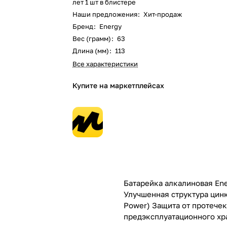
лет 1 шт в блистере
Наши предложения
:
Хит-продаж
Бренд
:
Energy
Вес (грамм)
:
63
Длина (мм)
:
113
Все характеристики
Купите на маркетплейсах
Батарейка алкалиновая Ene
Улучшенная структура цин
Power) Защита от протечек
предэксплуатационного хра