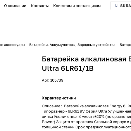
О компании
Контакты
Клиентам и поставщикам
SKRA
ые аксессуары
Батарейки, Аккумуляторы, Зарядные устройства
Батаре
Батарейка алкалиновая 
Ultra 6LR61/1B
Арт.
105739
Характеристики
Описание
:
Батарейка алкалиновая Energy 6LR
Типоразмер - 6LR61 9V Серия Ultra Улучшенная
цинка Увеличенная ёмкость+20% (по сравнени
Power) Защита от протечек Стальной корпус с
толщиной стенки Срок предэксплуатационного