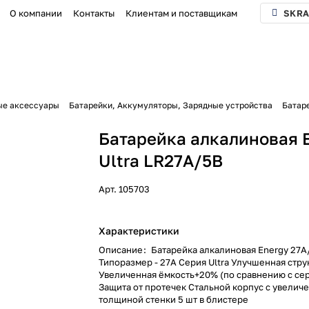
О компании
Контакты
Клиентам и поставщикам
SKRA
ые аксессуары
Батарейки, Аккумуляторы, Зарядные устройства
Батаре
Батарейка алкалиновая 
Ultra LR27A/5B
Арт.
105703
Характеристики
Описание
:
Батарейка алкалиновая Energy 27A
Типоразмер - 27A Серия Ultra Улучшенная стру
Увеличенная ёмкость+20% (по сравнению с се
Защита от протечек Стальной корпус с увелич
толщиной стенки 5 шт в блистере