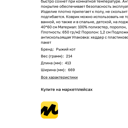
быстро сохнет при комнатной температуре. А
покрытие обеспечивает безопасность эксплуа
Изделие плотно прилегает к полу, не скользит
подгибается. Коврик можно использовать не т
ванной, но также и в спальне, детской, на лод
40*60 см Материал: 100% полиэстер, поролон,
Плотность: 650 гр/м2 Поролон: 1,2 см Подлож
антискользящая Упаковка: хеддер c пластиков
пакет
Бренд
:
Рыжий кот
Вес (грамм)
:
214
Длина (мм)
:
413
Ширина (мм)
:
669
Все характеристики
Купите на маркетплейсах