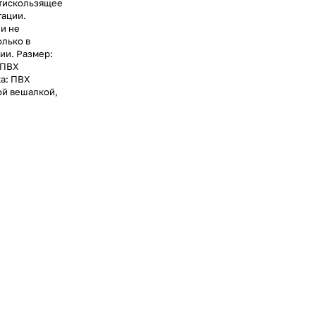
нтискользящее
тации.
 и не
олько в
жии. Размер:
 ПВХ
ка: ПВХ
ой вешалкой,