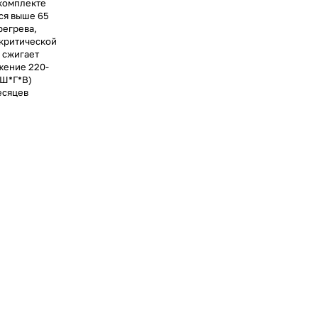
 комплекте
ся выше 65
регрева,
 критической
 сжигает
жение 220-
(Ш*Г*В)
есяцев