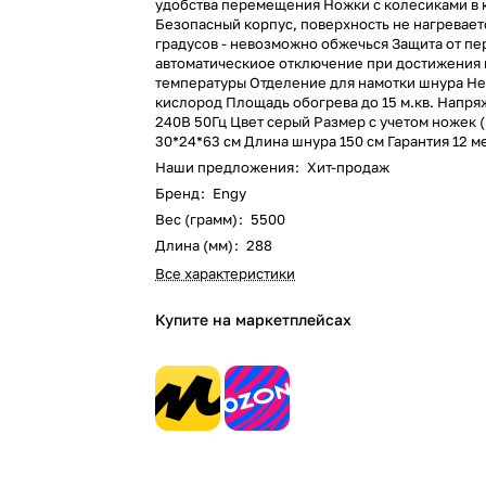
удобства перемещения Ножки с колесиками в
Безопасный корпус, поверхность не нагревает
градусов - невозможно обжечься Защита от пе
автоматическиое отключение при достижения
температуры Отделение для намотки шнура Не
кислород Площадь обогрева до 15 м.кв. Напря
240В 50Гц Цвет серый Размер с учетом ножек 
30*24*63 см Длина шнура 150 см Гарантия 12 м
Наши предложения
:
Хит-продаж
Бренд
:
Engy
Вес (грамм)
:
5500
Длина (мм)
:
288
Все характеристики
Купите на маркетплейсах