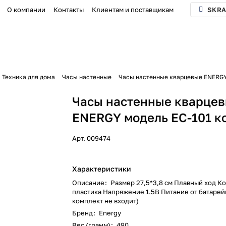
О компании
Контакты
Клиентам и поставщикам
SKRA
Техника для дома
Часы настенные
Часы настенные кварцевые ENERGY
Часы настенные кварце
ENERGY модель ЕС-101 к
Арт.
009474
Характеристики
Описание
:
Размер 27,5*3,8 см Плавный ход Ко
пластика Напряжение 1.5В Питание от батарейк
комплект не входит)
Бренд
:
Energy
Вес (грамм)
:
490