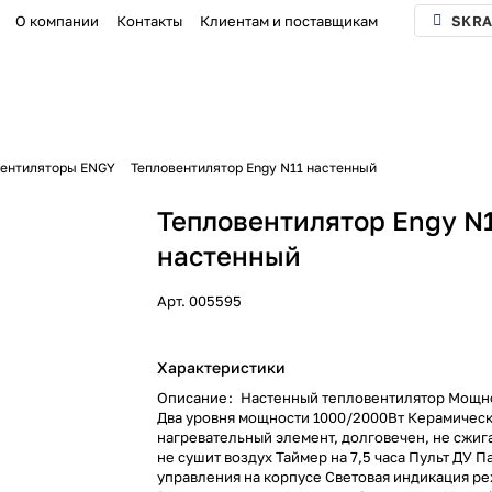
О компании
Контакты
Клиентам и поставщикам
SKRA
вентиляторы ENGY
Тепловентилятор Engy N11 настенный
Тепловентилятор Engy N
настенный
Арт.
005595
Характеристики
Описание
:
Настенный тепловентилятор Мощно
Два уровня мощности 1000/2000Вт Керамичес
нагревательный элемент, долговечен, не сжиг
не сушит воздух Таймер на 7,5 часа Пульт ДУ П
управления на корпусе Световая индикация р