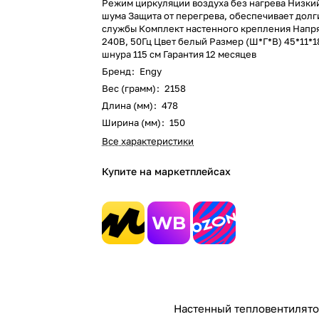
Режим циркуляции воздуха без нагрева Низки
шума Защита от перегрева, обеспечивает долг
службы Комплект настенного крепления Напр
240В, 50Гц Цвет белый Размер (Ш*Г*В) 45*11*1
шнура 115 см Гарантия 12 месяцев
Бренд
:
Engy
Вес (грамм)
:
2158
Длина (мм)
:
478
Ширина (мм)
:
150
Все характеристики
Купите на маркетплейсах
Настенный тепловентилято