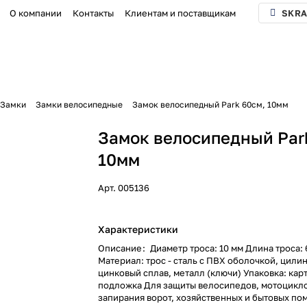
О компании
Контакты
Клиентам и поставщикам
SKRA
Замки
Замки велосипедные
Замок велосипедный Park 60см, 10мм
Замок велосипедный Par
10мм
Арт.
005136
Характеристики
Описание
:
Диаметр троса: 10 мм Длина троса:
Материал: трос - сталь с ПВХ оболочкой, цилин
цинковый сплав, металл (ключи) Упаковка: кар
подложка Для защиты велосипедов, мотоцикло
запирания ворот, хозяйственных и бытовых по