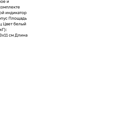
ное и
комплекте
ой индикатор
рпус Площадь
Гц Цвет белый
хГ):
3х11 см Длина