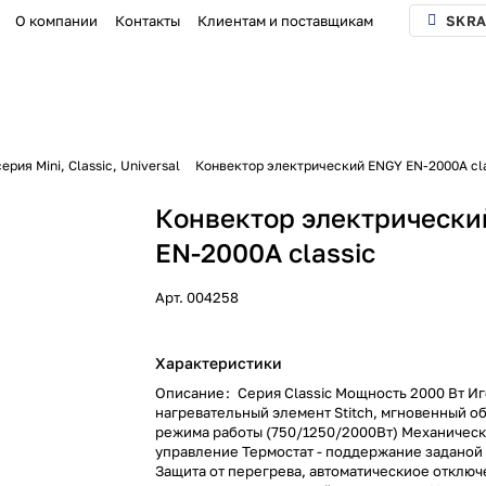
О компании
Контакты
Клиентам и поставщикам
SKRA
рия Mini, Classic, Universal
Конвектор электрический ENGY EN-2000A cla
Конвектор электрическ
EN-2000A classic
Арт.
004258
Характеристики
Описание
:
Серия Classic Мощность 2000 Вт И
нагревательный элемент Stitch, мгновенный о
режима работы (750/1250/2000Вт) Механичес
управление Термостат - поддержание заданой
Защита от перегрева, автоматическиое отключ