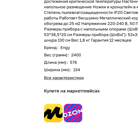
достижения критической температуры Настен
напольное размещение Ножки и кронштейн в 
Степень пылевлагозащищенности IP20 Светов
работы Работает бесшумно Металлический ко
обогрева до 25 м2 Напряжение 220-240 В, 50 
Размеры прибора с напольными опорами (ШхВ
53*38,5*20 см Размеры прибора (ШхВхГ): 53х3
шнура 130 см Вес 1,8 кг Гарантия 12 месяцев
Бренд
:
Engy
Вес (грамм)
:
2400
Длина (мм)
:
576
Ширина (мм)
:
134
Все характеристики
Купите на маркетплейсах