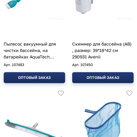
Пылесос вакуумный для
Скиммер для бассейна (AB)
чистки бассейна, на
, размер: 39*18*42 см
батарейках AquaTech
290931 Avenli
Cordless 150 см 58770
Арт.
107483
Арт.
107450
Bestway
ОПТОВЫЙ ЗАКАЗ
ОПТОВЫЙ ЗАКАЗ